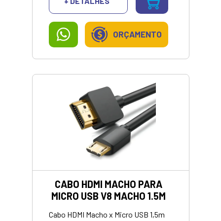
+ DETALHES
ruídos e perdas de sinal. Oferecem
necessidades de conexão. VALOR
um som nítido e estéreo para os
APRESENTADO SOMENTE
seus dispositivos. VALOR
PIX/DINHEIRO
SOMENTE NO PIX/DINHEIRO
ORÇAMENTO
CABO HDMI MACHO PARA
MICRO USB V8 MACHO 1.5M
Cabo HDMI Macho x Micro USB 1,5m