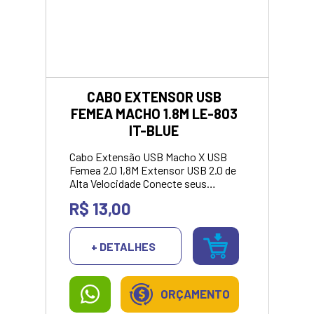
CABO EXTENSOR USB
FEMEA MACHO 1.8M LE-803
IT-BLUE
Cabo Extensão USB Macho X USB
Femea 2.0 1,8M Extensor USB 2.0 de
Alta Velocidade Conecte seus
dispositivos com mais praticidade
R$ 13,00
e alcance Com o nosso Extensor
USB 2.0 de Alta Qualidade, você
resolve isso de forma rápida,
+ DETALHES
prática e eficiente! Este cabo
extensor USB foi desenvolvido para
facilitar a sua vida no dia a dia,
garantindo mais comodidade na
ORÇAMENTO
hora de conectar seus dispositivos