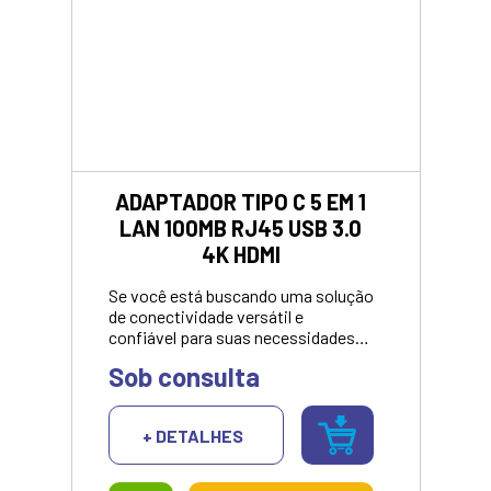
ADAPTADOR TIPO C 5 EM 1
LAN 100MB RJ45 USB 3.0
4K HDMI
Se você está buscando uma solução
de conectividade versátil e
confiável para suas necessidades
diárias, o Hub AC447 é uma
Sob consulta
revolução em conectividade que vai
transformar sua experiência de uso.
Com uma variedade de conexões
+ DETALHES
poderosas, o Hub USB AC447 é
projetado para oferecer
conveniência e eficiência em todas