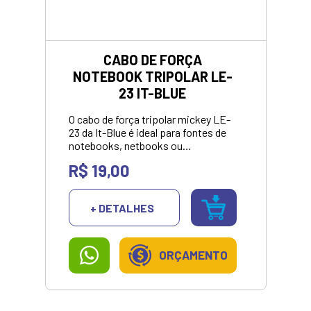
CABO DE FORÇA
NOTEBOOK TRIPOLAR LE-
23 IT-BLUE
O cabo de força tripolar mickey LE-
23 da It-Blue é ideal para fontes de
notebooks, netbooks ou
eletrônicos em geral que utilizem o
R$ 19,00
mesmo padrão.***Valor para
pagamento no pix ou dinheiro.
+ DETALHES
ORÇAMENTO