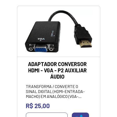
ADAPTADOR CONVERSOR
HDMI - VGA - P2 AUXILIAR
ÁUDIO
TRANSFORMA / CONVERTE O
SINAL DIGITAL (HDMI-ENTRADA-
MACHO) EM ANALÓGICO (VGA-
SAÍDA-FEMEA).<br> <p style="color:
R$ 25,00
green;"><strong>VALOR
APRESENTANDO SOMENTE NO
PIX/DINHEIRO</strong></p>