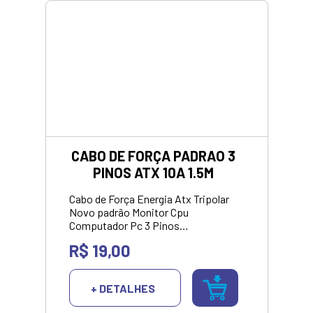
CABO DE FORÇA PADRAO 3
PINOS ATX 10A 1.5M
Cabo de Força Energia Atx Tripolar
Novo padrão Monitor Cpu
Computador Pc 3 Pinos
1.5m.***Valor para pagamento no
R$ 19,00
pix ou dinheiro.
+ DETALHES