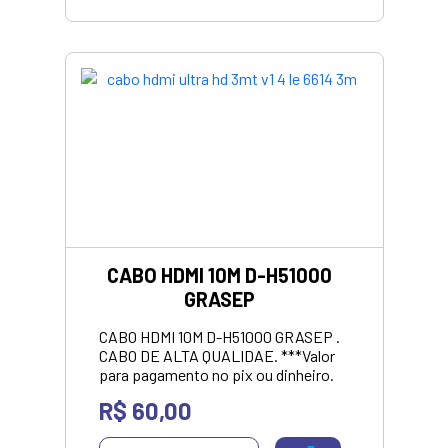
e evitando o desgaste das portas
USB do seu computador ou
notebook. Além disso, é ideal para
locais com difícil acesso ou para
organizar melhor o seu setup, seja
em casa ou no escritório. VALOR
APRESENTADO SOMENTE PARA
PIX/DINHEIRO
CABO HDMI 10M D-H51000
GRASEP
CABO HDMI 10M D-H51000 GRASEP .
CABO DE ALTA QUALIDAE. ***Valor
para pagamento no pix ou dinheiro.
R$ 60,00