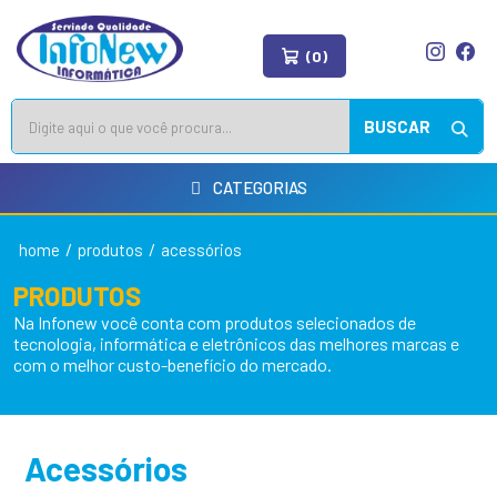
(0)
BUSCAR
CATEGORIAS
/
/
home
produtos
acessórios
PRODUTOS
Na Infonew você conta com produtos selecionados de
tecnologia, informática e eletrônicos das melhores marcas e
com o melhor custo-benefício do mercado.
Acessórios