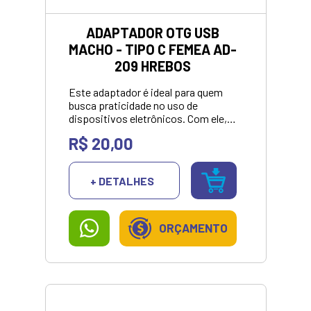
ADAPTADOR OTG USB
MACHO - TIPO C FEMEA AD-
209 HREBOS
Este adaptador é ideal para quem
busca praticidade no uso de
dispositivos eletrônicos. Com ele, é
possível conectar dispositivos com
R$ 20,00
entrada USB diretamente a cabos
com conector Tipo-C, sem a
necessidade de um intermediário;
+ DETALHES
Compatível com uma variedade de
dispositivos móveis.<br>
<strong>VALOR APRESENTADO
SOMENTE NO
ORÇAMENTO
PIX/DINHEIRO</strong>