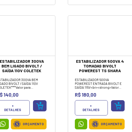
CARREGADOR BATERIA
POWER BANK 3.1A
20000MAH YD-05
H'MASTON
Carregador Portátil 20.000mah
Power Bank Ultra Rápido original
H'Maston. VALOR PARA
PAGAMENTO PIX OU DINHEIRO
Sob consulta