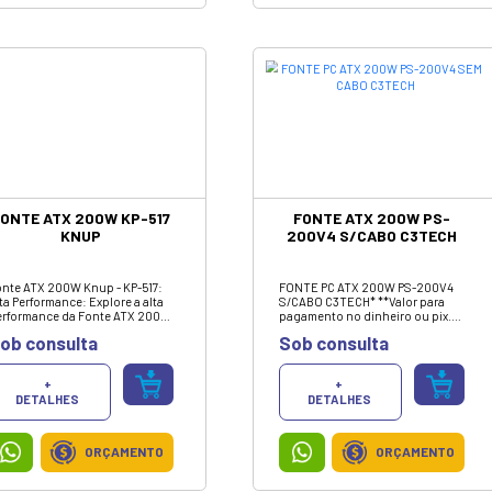
+
DETALHES
ORÇAMENTO
ESTABILIZADOR 300VA
BEM LIGADO BIVOLT /