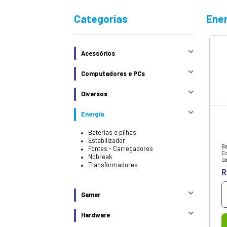
Na Infonew você 
eletrônicos das 
Categorias
Acessórios
Computadores e PCs