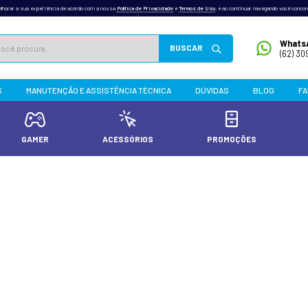
outras tecnologias semelhantes para melhorar a sua experiência de acordo com a nossa
Po
INFONEW
PRODUTOS
MANUTENÇÃO E ASSISTÊN
TADORES E PCS
GAMER
ACES
nergia
OS