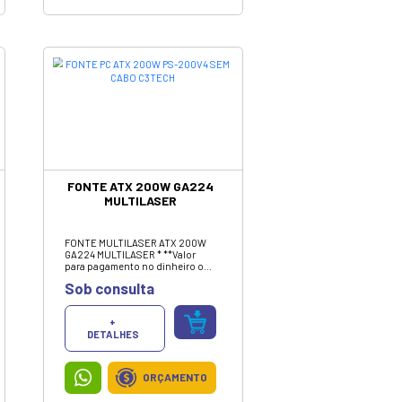
CARREGADOR PORTATIL
POWER BANK 10.000MAH
BLACK REDMI XIAOMI
(ORIGINAL)
Carregador Portátil 10.000mah
Power Bank Ultra Rápido
original.
Sob consulta