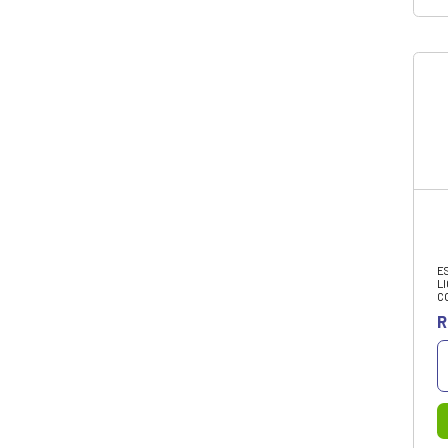
Papelaria
Promoções
Redes e Wi-fi