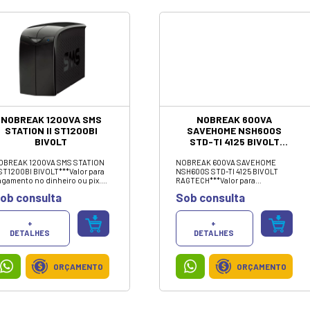
computadores de médio porte.
ORÇAMENTO
Invista na Knup e garanta uma
experiência computacional mais
eficiente e duradoura. VALOR
SOMENTE NO PIX/DINHEIRO.
FONTE ATX GAMER 550W
80 PLUS PFC ATIVO
BIVOLT FO-MAX01
REVENGER
A fonte ATX 550W 80 Plus Bronze
FO-MAX01 fornece eficiência