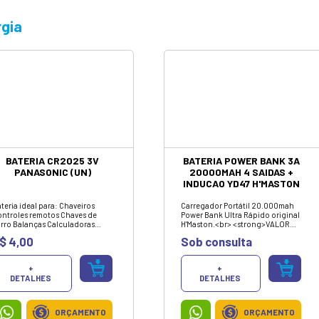
conta com produtos selecionados de tecnologia, inf
melhores marcas e com o melhor custo-benefício do
Energia