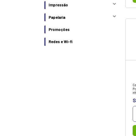
Diversos
Energia
Baterias e pilhas
Estabilizador
Fontes - Carregadores
Nobreak
Transformadores
Gamer
Hardware
Impressão