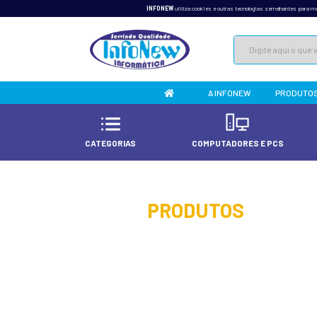
INFONEW
utiliza cookies e 
A 
CATEGORIAS
COMPU
home
/
produtos
/
e
PRODUT