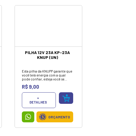
ORÇAMENTO
FONTE NOTE LENOVO
ULTRABOOK 20V 3.25A
4.0 MM X 1.7 MM
A fonte carregadora para
notebook Lenovo é um acessório