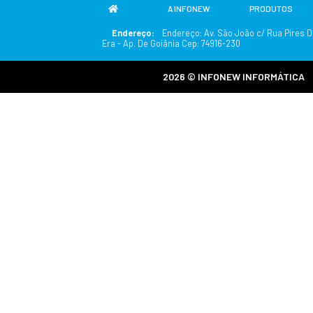
qualquer informação
De qualquer forma v
Você sabe e concord
referido terceiro a r
Segurança
Toda senha usada par
Você é responsável pe
A Empresa tem o dire
Se você usar qualque
É proibido usar qual
O uso ou distribuiçã
proibidos.
Se você estiver envo