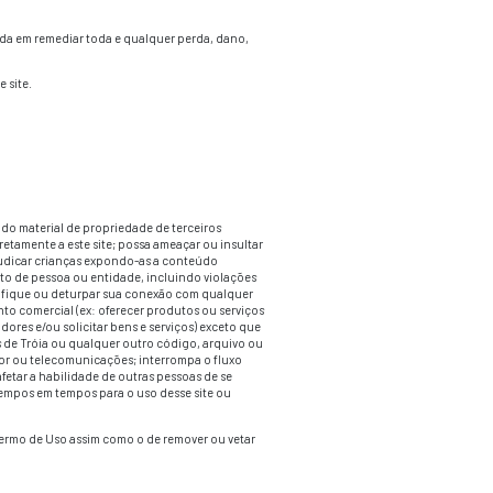
 substituir quaisquer relatórios, declarações ou avisos dado
ue qualquer outro ambiente educacional e não deve confiar 
, tópicos ou fatos que possam ser relevantes para seus objetiv
DO COMO ESTÁ E SEM GARANTIAS DE QUALQUER TIPO, EXPRES
SITE SERÁ CONTÍNUO, LIVRE DE ERROS, QUE FALHAS SERÃO
PONENTES DESTRUTIVOS.
 AO USO OU RESULTADOS DO USO DO CONTEÚDO EM TERMOS
 A EMPRESA PODE FAZER MUDANÇAS OU MELHORIAS A QUALQ
PARO OU CORREÇÃO NECESSÁRIOS NO CASO DE QUALQUER P
RIGIRÁ O DIREITO DE OUTRO E NÃO ASSUMEM QUALQUER RE