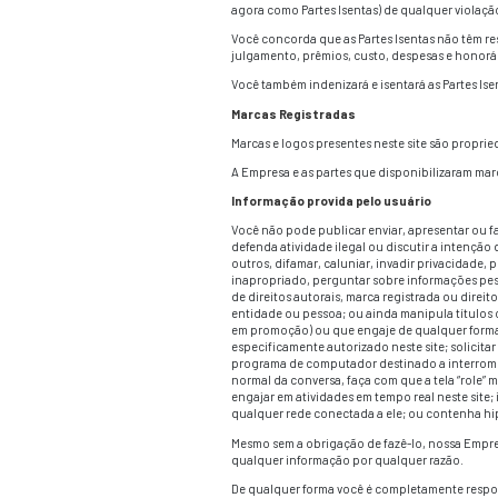
O Conteúdo não é nec
Investidores, colab
seu próprio julgamen
A informação obtida 
O USO DESTE SITE 
NOSSA EMPRESA NÃO
SERVIDOR QUE O TO
NOSSA EMPRESA NÃ
OUTROS.
O CONTEÚDO PODE I
VOCÊ, E NÃO A NO
DESTE SITE OU SE
NOSSA EMPRESA NÃO
OMISSÕES EM TAL 