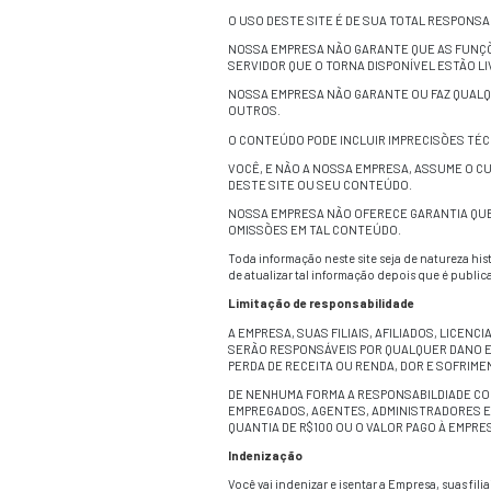
terceiro não necessa
Envios
Por este termo, você 
trabalhos derivados,
(juntos, denominados
Nossa Empresa não s
ser imputada nenhuma
aparecer em operaçõ
Nossa Empresa tratar
Aviso Legal:
Você entende que nos
possa manifestar pr
Você é responsável p
qualquer dado perdi
Nossa Empresa não a