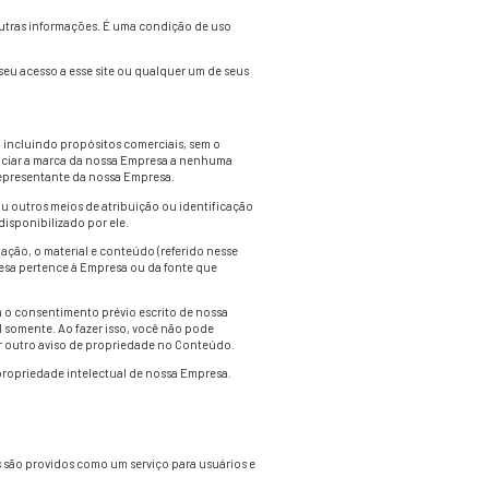
ILIZADO PELA
INFONEW
. AO ACESSAR A ESSE SITE, VOCÊ A
 AS UTILIZAÇÕES DESTE SITE APÓS TAIS ALTERAÇÕES ENTR
 MODIFICAÇÕES.
do que você forneça alguns detalhes para inscrição ou outras i
ta.
atualizada ou completa, temos o direito de recusar o seu acess
ficação prévia.
e. Você não pode utilizá-lo em qualquer outro objetivo, inclui
pode (e tampouco pode autorizar a terceiros) a (i) associar a
e site sem a autorização expressa prévia e escrita de um represe