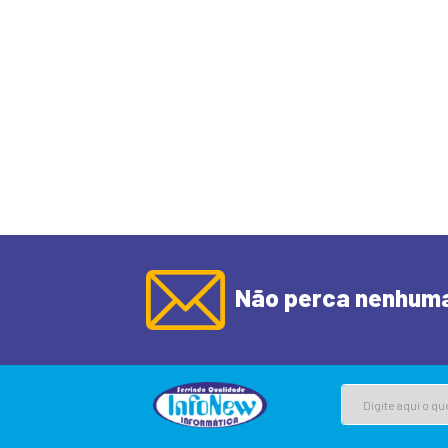
Marcas Registrad
Marcas e logos prese
A Empresa e as parte
Informação provida
Você não pode public
defenda atividade ile
outros, difamar, cal
inapropriado, pergun
de direitos autorais
entidade ou pessoa; 
em promoção) ou que 
especificamente auto
programa de computa
normal da conversa, 
engajar em atividade
qualquer rede conec
Mesmo sem a obrigaçã