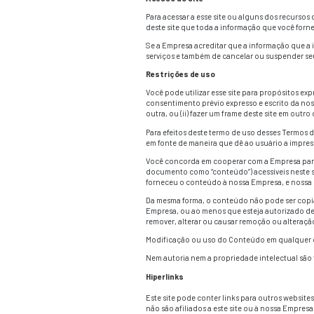
IMPORTANTE! ESSES
CONCORDÂNCIA COM
ESSES TERMOS DE U
CONHECIMENTO E A
POR FAVOR, CONSUL
Acesso ao site
Para acessar a esse 
deste site que toda 
Se a Empresa acredit
serviços e também de
Restrições de uso
Você pode utilizar e
consentimento prévio
outra, ou (ii) fazer 