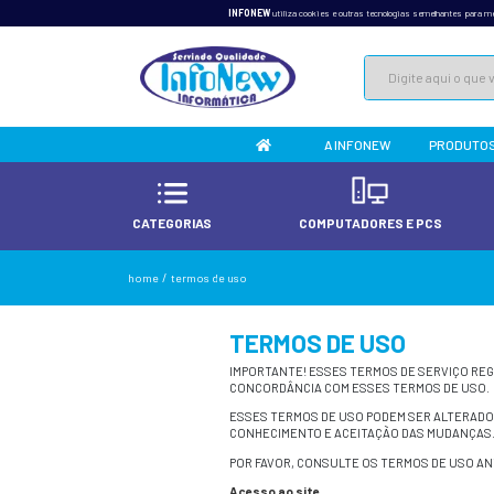
INFONEW
utiliza cookies e 
A 
CATEGORIAS
COMPU
home
/
termos de uso
TERMOS D