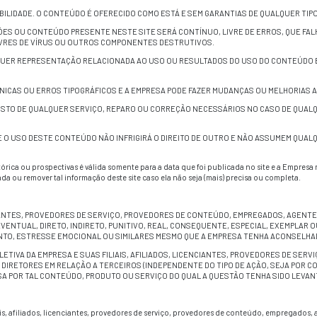
riamente implica endosso da nossa Empresa para esse site.
garante à nossa Empresa o direito e licença royalty-free, perpétu
 distribuir, representar e expor todo o conteúdo, observações
 agora como “Envios”), e incorporar qualquer Envio em outros
erá obrigada a tratar nenhum Envio como confidencial e pode
 responsabilidade por royalties ou qualquer outra considera
es futuras da Empresa.
á qualquer informação pessoal que você submeter por esse site
sa Empresa não pode e não garante que arquivos disponíveis p
opriedades contaminadoras ou destrutivas.
or implementar procedimentos e checkpoints suficientes para s
do.
ssume nenhuma responsabilidade ou risco pelo uso da intern