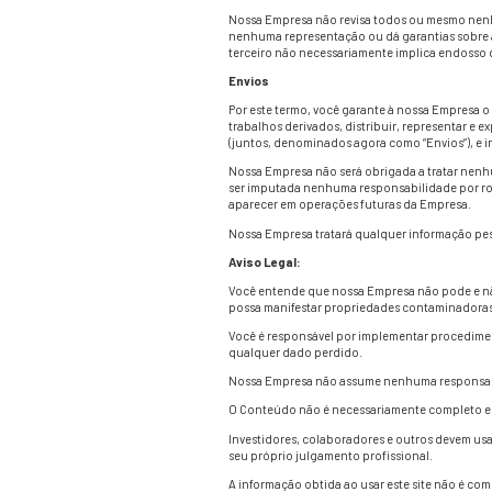
Para efeitos deste t
em fonte de maneira q
Você concorda em coo
documento como “cont
forneceu o conteúdo 
Da mesma forma, o co
Empresa, ou ao menos
remover, alterar ou 
Modificação ou uso d
Nem autoria nem a pro
Hiperlinks
Este site pode conte
não são afiliados a e
Nossa Empresa não re
nenhuma representaçã