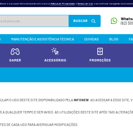
outras tecnologias semelhantes para melhorar a sua experiência de acordo com a nossa
Po
INFONEW
PRODUTOS
MANUTENÇÃO E ASSISTÊN
TADORES E PCS
GAMER
ACES
E USO