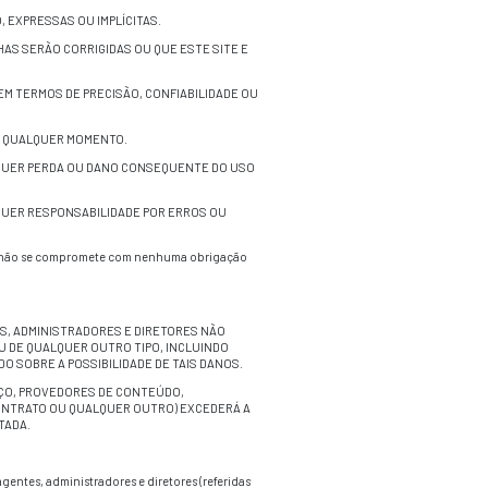
o, irrevocável, global não exclusivo de usar, reproduzir, modifi
, sugestões, idéias, desenhos ou outras informações comunicad
 trabalhos em qualquer formato, mídia ou tecnologia conhecid
 usar qualquer Envio em seu negócio (incluindo e não se lim
ção de qualquer tipo e como resultado não fica responsável p
 de acordo com as Políticas de Privacidade do site.
ara download da Internet estejam livres de vírus, worms, cav
atisfazer seus requisitos de segurança e por manter meios ext
et.