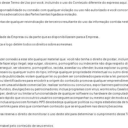
essariamente completo e atualizado e não deve ser usado para
oradores e outros devem usar o Conteúdo da mesma maneira q
to profissional.
ao usar este site não é completa e não cobre todas as questões
É DE SUA TOTAL RESPONSABILIDADE. O CONTEÚDO É OFERECI
 GARANTE QUE AS FUNÇÕES OU CONTEÚDO PRESENTE NESTE 
RNA DISPONÍVEL ESTÃO LIVRES DE VÍRUS OU OUTROS COM
O GARANTE OU FAZ QUALQUER REPRESENTAÇÃO RELACIONADA
NCLUIR IMPRECISÕES TÉCNICAS OU ERROS TIPOGRÁFICOS E
SSA EMPRESA, ASSUME O CUSTO DE QUALQUER SERVIÇO, RE
U CONTEÚDO.
 OFERECE GARANTIA QUE O USO DESTE CONTEÚDO NÃO INF
CONTEÚDO.