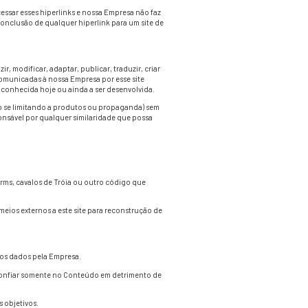
mpresa” significa expor nome, logo, marca comercial ou outros
expor, publicar ou distribuir este site ou o conteúdo disponibi
u hiperlink não autorizados. Propriedade da Informação, o m
ropriedade, licenciado ou controlado pela nossa Empresa pert
 todo o direito, título e proveito no Conteúdo.
egado, postado ou transmitido por qualquer meio sem o conse
o quando você imprime uma cópia para seu uso pessoal somente
mercial, nome comercial, marca de serviço ou qualquer outro 
descritas nesse Termo de Uso, viola os direitos de proprieda
e site.
lacionados à nossa Empresa. Hiperlinks para tais sites são pro
pelo conteúdo deles. O usuário assume o risco ao acessar ess
s e os sites ao quais eles direcionam. Finalmente, a conclusão