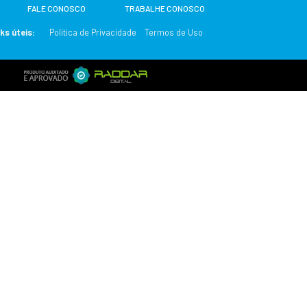
s.
o para a Empresa assumirá qualquer responsabilidade por ne
ode pedir que você a mude.
eito de requisitar que a senha seja modificada e/ou cancelar a
meter a segurança ou mexer com os recursos do sistema e/ou c
: programas para descobrir senha, ferramentas de crack ou de
se reserva o direito de fornecer suas informações para os admi