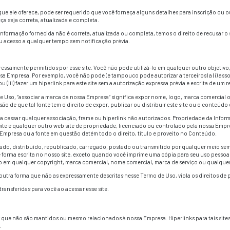
 TERMOS DE SERVIÇO REGULAM O USO DESTE SITE DISPONIB
 ESSES TERMOS DE USO.
SO PODEM SER ALTERADOS A QUALQUER TEMPO E SEM AVISO.
CEITAÇÃO DAS MUDANÇAS.
TE OS TERMOS DE USO ANTES DE CADA USO PARA AVERIGUAR
site ou alguns dos recursos que ele oferece, pode ser requeri
a informação que você forneça seja correta, atualizada e comple
ar que a informação que a informação fornecida não é correta, 
 cancelar ou suspender seu acesso a qualquer tempo sem noti
sse site para propósitos expressamente permitidos por esse sit
 expresso e escrito da nossa Empresa. Por exemplo, você não 
um frame deste site em outro ou (iii) fazer um hiperlink para est