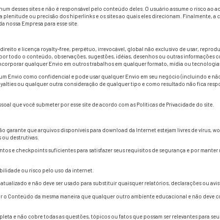
ermo de uso desses Termos de Uso, “associar a marca da nossa E
ue dê ao usuário a impressão de que tal fonte tem o direito de 
perar com a Empresa para cessar qualquer associação, frame o
eúdo”) acessíveis neste site e qualquer outro web site de p
à nossa Empresa, e nossa Empresa ou a fonte em questão detém
nteúdo não pode ser copiado, distribuído, republicado, carr
 que esteja autorizado de forma escrita no nosso site, excet
causar remoção ou alteração em qualquer copyright, marca co
o Conteúdo em qualquer outra forma que não as expressamente 
priedade intelectual são transferidas para você ao acessar ess
r links para outros websites que não são mantidos ou mesmo re
ste site ou à nossa Empresa.
visa todos ou mesmo nenhum desses sites e não é responsável 
o ou dá garantias sobre a plenitude ou precisão dos hiperlink