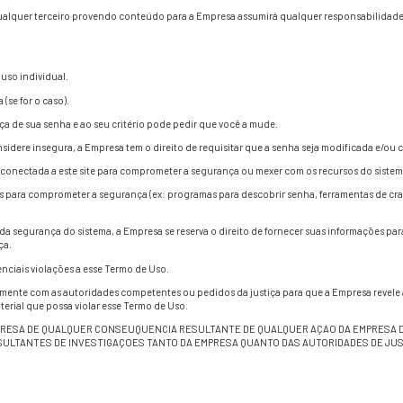
e site seja de natureza histórica ou prospectivas é válida s
rmação depois que é publicada ou remover tal informação deste 
nsabilidade
ILIAIS, AFILIADOS, LICENCIANTES, PROVEDORES DE SERVI
S POR QUALQUER DANO EVENTUAL, DIRETO, INDIRETO, PUNI
OU RENDA, DOR E SOFRIMENTO, ESTRESSE EMOCIONAL OU SI
A RESPONSABILDIADE COLETIVA DA EMPRESA E SUAS FILIAI
ES, ADMINISTRADORES E DIRETORES EM RELAÇÃO A TERCEI
OU O VALOR PAGO À EMPRESA POR TAL CONTEÚDO, PRODUTO 
isentar a Empresa, suas filiais, afiliados, licenciantes, prove
entas) de qualquer violação desse Termo de Uso por você, inc
s Partes Isentas não têm responsabilidade ou conexão com qu
 custo, despesas e honorários advocatícios das Partes Isentas 
rá e isentará as Partes Isentas de qualquer reivindicação de te