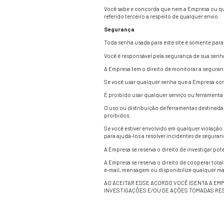
Toda informação nest
de atualizar tal info
Limitação de respo
A EMPRESA, SUAS F
SERÃO RESPONSÁVEI
PERDA DE RECEITA 
DE NENHUMA FORMA 
EMPREGADOS, AGENT
QUANTIA DE R$100 
Indenização
Você vai indenizar e 
agora como Partes Is
Você concorda que a
julgamento, prêmios,
Você também indeniza