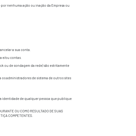
omente para a data que foi publicada no site e a Empresa não
site caso ela não seja (mais) precisa ou completa.
ÇO, PROVEDORES DE CONTEÚDO, EMPREGADOS, AGENTES, ADMI
TIVO, REAL, CONSEQUENTE, ESPECIAL, EXEMPLAR OU DE QU
MILARES MESMO QUE A EMPRESA TENHA ACONSELHADO SOBRE 
S, AFILIADOS, LICENCIANTES, PROVEDORES DE SERVIÇO, PR
ROS (INDEPENDENTE DO TIPO DE AÇÃO, SEJA POR CONTRAT
OU SERVIÇO DO QUAL A QUESTÃO TENHA SIDO LEVANTADA.
dores de serviço, provedores de conteúdo, empregados, agentes, 
luindo o uso do Conteúdo diferente do expresso aqui.
alquer violação ou uso não autorizado e você concorda em re
ligadas a violação.
rceiros resultante do uso da informação contida neste site.