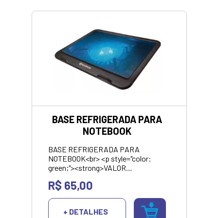
BASE REFRIGERADA PARA
NOTEBOOK
BASE REFRIGERADA PARA
NOTEBOOK<br> <p style="color:
green;"><strong>VALOR
APRESENTANDO SOMENTE NO
R$ 65,00
PIX/DINHEIRO</strong></p>
+ DETALHES