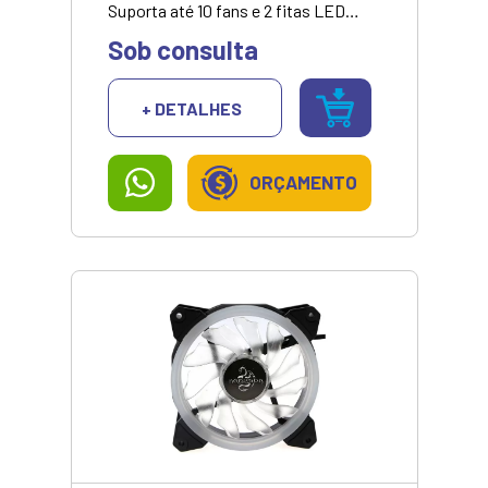
Suporta até 10 fans e 2 fitas LED
RGB Controla velocidade,
Sob consulta
iluminação e variação de cor
Voltagem 12V Conector Molex (IDE)
VALOR APRESENTADO SOMENTE
+ DETALHES
COM PIX/DINHEIRO
ORÇAMENTO