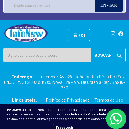
ENVIAR
(0)
BUSCAR
Endereço:
Endereço: Av. São João c/ Rua Pires Do Rio,
Qd.07 Lt. 01 Sl. 02 s/n Jd. Nova Era - Ap. De Goiânia Cep: 74916-
230
Links úteis:
Política de Privacidade
Termos de Uso
INFONEW
utiliza cookies e outras tecnologias semelhantes para melhorar
a sua experiência de acordo com a nossa
Política de Privacidade
e
Termos
2026 © INFONEW INFORMÁTICA
de Uso
, e ao continuar navegando você concorda com estas condições.
Prosseguir