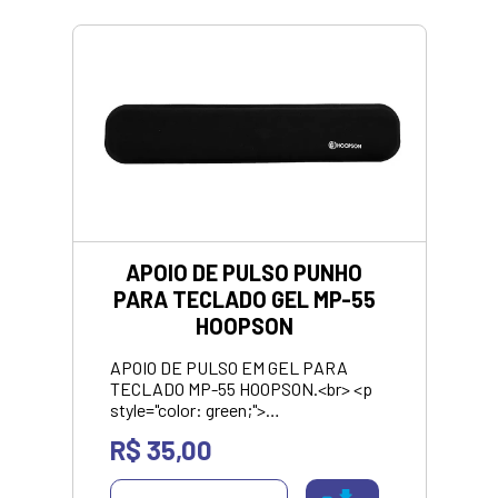
APOIO DE PULSO PUNHO
PARA TECLADO GEL MP-55
HOOPSON
APOIO DE PULSO EM GEL PARA
TECLADO MP-55 HOOPSON.<br> <p
style="color: green;">
<strong>VALOR APRESENTANDO
R$ 35,00
SOMENTE NO
PIX/DINHEIRO</strong></p>