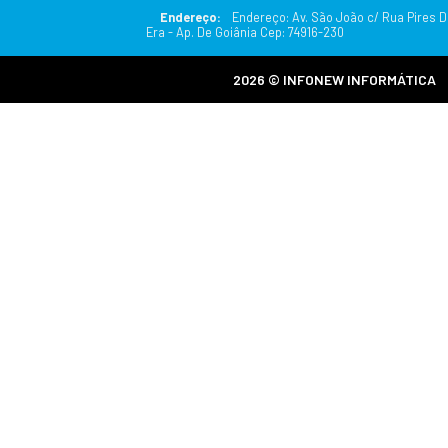
Siga-n
Insta
SEGUIR PERFI