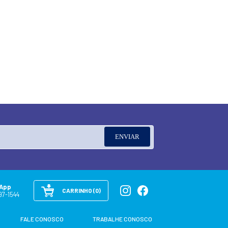
+
figurinhas de todos os tempos!
DETALHES
Uma coleção completa, com
todas as seleções classificadas,
cromos especiais e todos os
detalhes para você acompanhar
ORÇAMENTO
de pertinho a disputa pela taça
da Copa do Mundo da FIFA 2026!
O álbum tem 980 cromos, sendo
68 deles especiais, e contempla
as 48 seleções que participam do
Mundial de 2026, que acontece
entre junho e julho no México,
nos Estados Unidos e no Canad