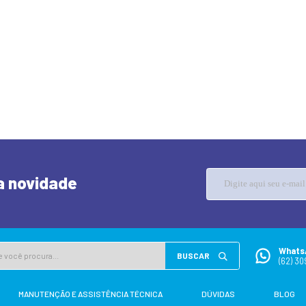
+
ponta triangular exclusiva do
DETALHES
pincel proporciona excelente
controle e precisão ao pintar,
desenhar ou escrever<br>
ARMAZENAMENTO PRÁTICO:
ORÇAMENTO
Estojo de transporte durável com
fecho seguro mantém os
marcadores organizados e
protegidos durante o
transporte<br> VARIEDADE DE
CORES: Rica seleção de 24 cores
diferentes, incluindo tons
quentes, frios e neutros para
diversas expressões
artísticas<br> FÓRMULA NÃO
TÓXICA: Marcadores de tinta
acrílica à base de água
adequados para uso em papel,
tela, madeira, cerâmica e outras
superfícies<br><br>
<strong>VALOR SOMENTE NO
PIX/DINHEIRO</strong>