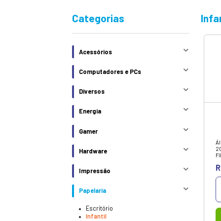
Na Infonew você 
eletrônicos das 
Categorias
Acessórios
Computadores e PCs