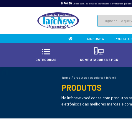
INFONEW
utiliza cookies e 
A 
CATEGORIAS
COMPU
home
/
produtos
/
p
PRODUT