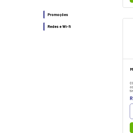
Diversos
Energia
Gamer
Hardware
Impressão
Papelaria
Escritório
Infantil