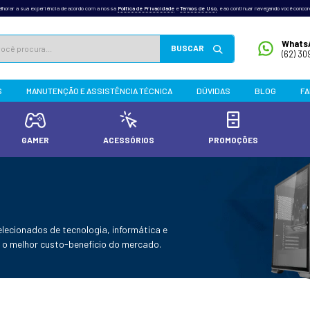
outras tecnologias semelhantes para melhorar a sua experiência de acordo com a nossa
Po
INFONEW
PRODUTOS
MANUTENÇÃO E ASSISTÊN
TADORES E PCS
GAMER
ACES
apelaria
/
infantil
OS