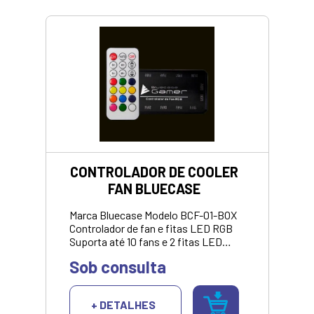
CONTROLADOR DE COOLER
FAN BLUECASE
Marca Bluecase Modelo BCF-01-BOX
Controlador de fan e fitas LED RGB
Suporta até 10 fans e 2 fitas LED
RGB Controla velocidade,
Sob consulta
iluminação e variação de cor
Voltagem 12V Conector Molex (IDE)
VALOR APRESENTADO SOMENTE
+ DETALHES
COM PIX/DINHEIRO